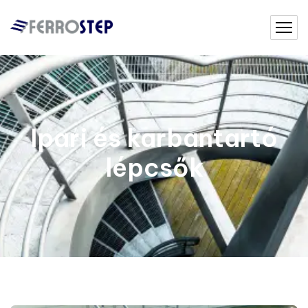
Ipari és karbantartó
lépcsők