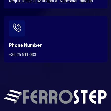
Kérjük, töltse ki az űrlapot a "Kapcsolat" oldalon
Phone Number
+36 25 511 033