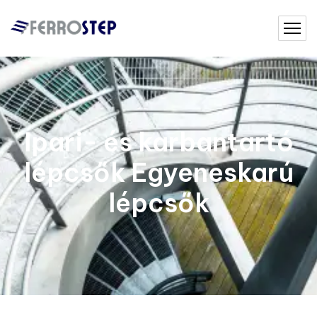
Ipari- és karbantartó
lépcsők Egyeneskarú
lépcsők