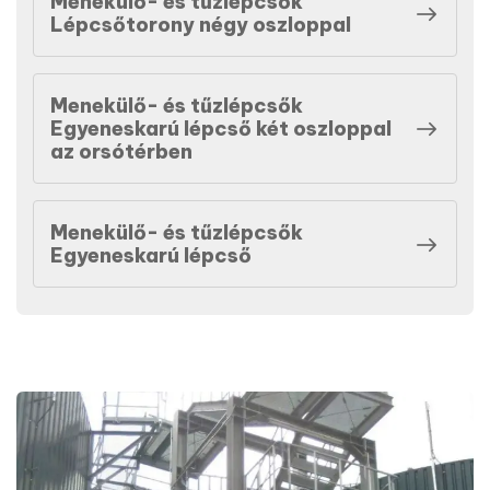
Menekülő- és tűzlépcsők
Lépcsőtorony négy oszloppal
Menekülő- és tűzlépcsők
Egyeneskarú lépcső két oszloppal
az orsótérben
Menekülő- és tűzlépcsők
Egyeneskarú lépcső