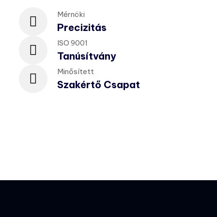
Mérnöki
Precizitás
ISO 9001
Tanúsítvány
Minősített
Szakértő Csapat
Hírek
Rólunk