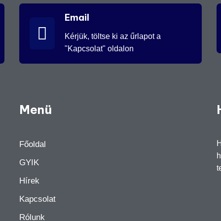
Email
Kérjük, töltse ki az űrlapot a
"Kapcsolat" oldalon
Menü
H
Főoldal
h
GYIK
t
Hírek
Kapcsolat
Rólunk