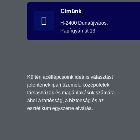
Címünk
H-2400 Dunaújváros,
Papírgyári út 13.
Kültéri acéllépcsőink ideális választást
jelentenek ipari üzemek, középületek,
társasházak és magánlakások számára –
ahol a tartósság, a biztonság és az
esztétikum egyszerre elvárás.