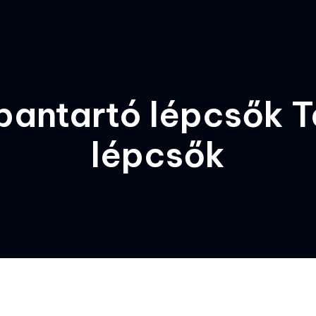
rbantartó lépcsők 
lépcsők