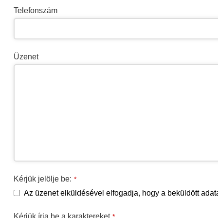
Telefonszám
Üzenet
Kérjük jelölje be:
*
Az üzenet elküldésével elfogadja, hogy a beküldött adat
Kérjük írja be a karaktereket
*