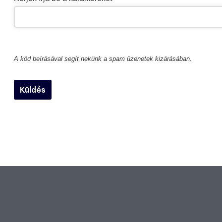
A kód beírásával segít nekünk a spam üzenetek kizárásában.
Company
Küldés
Name
*