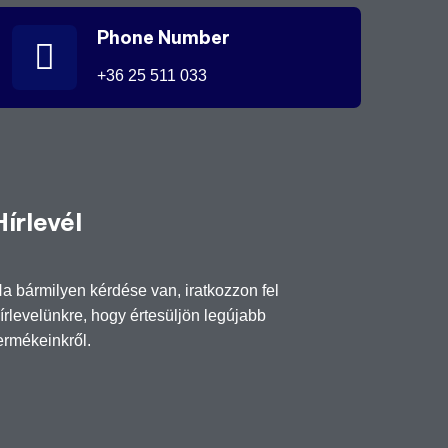
Phone Number
+36 25 511 033
Hírlevél
a bármilyen kérdése van, iratkozzon fel
írlevelünkre, hogy értesüljön legújabb
ermékeinkről.