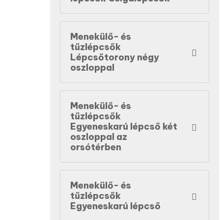
Menekülő- és
tűzlépcsők
Lépcsőtorony négy
oszloppal
Menekülő- és
tűzlépcsők
Egyeneskarú lépcső két
oszloppal az
orsótérben
Menekülő- és
tűzlépcsők
Egyeneskarú lépcső