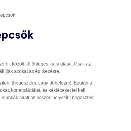
lépcsők
dszerek között különleges kialakítású. Csak az
llítják azokat az építkezésre.
zíteni (hegeszteni, vagy dübelezni). Ezután a
at, korlátpálcákat, és kézléceket fel kell
si munkák miatt az összes helyszíni hegesztési