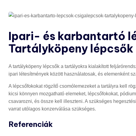
Ipari- és karbantartó 
Tartályköpeny lépcsők
A tartályköpeny lépcsők a tartályokra kialakított feljáróren
ipari létesítmények között használatosak, és elemenként szá
A lépcsőfokokat rögzítő csomólemezeket a tartályra kell rög
kicsi könnyen mozgatható elemeket, lépcsőfokokat, pódiumok
csavarozni, és össze kell illeszteni. A szükséges hegeszté
varrat utólagos konzerválása szükséges.
Referenciák