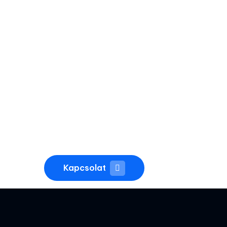
Home
Szolgáltatásaink
GYIK
Kapcsolat