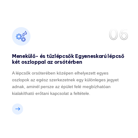
06
Menekülő- és tűzlépcsők Egyeneskarú lépcső
két oszloppal az orsótérben
A lépcsők orsóterében középen elhelyezett egyes
oszlopok az egész szerkezetnek egy különleges jegyet
adnak, aminél persze az épület felé megbízhatóan
kialakítható erőtani kapcsolat a feltétele.