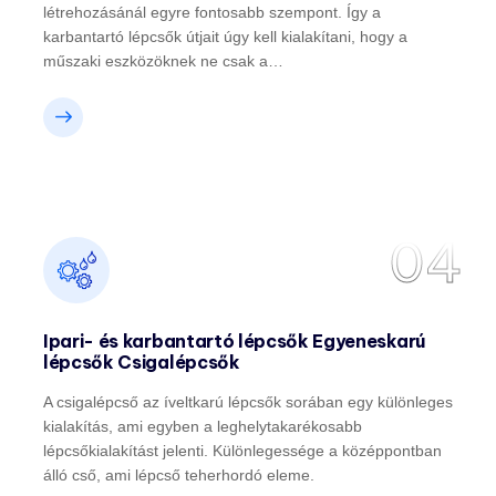
létrehozásánál egyre fontosabb szempont. Így a
karbantartó lépcsők útjait úgy kell kialakítani, hogy a
műszaki eszközöknek ne csak a…
04
Ipari- és karbantartó lépcsők Egyeneskarú
lépcsők Csigalépcsők
A csigalépcső az íveltkarú lépcsők sorában egy különleges
kialakítás, ami egyben a leghelytakarékosabb
lépcsőkialakítást jelenti. Különlegessége a középpontban
álló cső, ami lépcső teherhordó eleme.