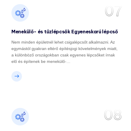
07
Menekülő- és tűzlépcsők Egyeneskarú lépcső
Nem minden épületnél lehet csigalépcsőt alkalmazni. Az
egymástól gyakran eltérő építésjogi követelmények miatt,
a különböző országokban csak egyenes lépcsőket írnak
elő és építenek be menekülő-…
08