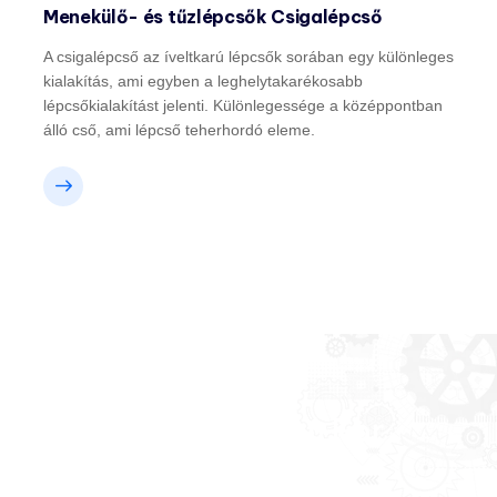
Menekülő- és tűzlépcsők Csigalépcső
A csigalépcső az íveltkarú lépcsők sorában egy különleges
kialakítás, ami egyben a leghelytakarékosabb
lépcsőkialakítást jelenti. Különlegessége a középpontban
álló cső, ami lépcső teherhordó eleme.
Gets an Quotation For
Your Industry