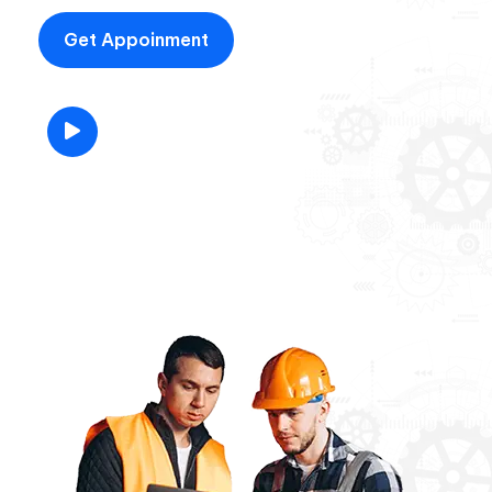
Get Appoinment
Call us Now
+96 785 456 789